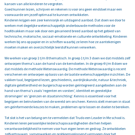
kansen van alle kinderen te vergroten.
Goed kunnen lezen, schrijven en rekenen is voor ons geen einddoel maar een
voorwaarde om jezelf optimaal te kunnen ontwikkelen.
Kinderen krijgen een zeer kennisrijk en uitdagend aanbod. Dat doen we door te
werken met degelijke wetenschappelijk onderbouwde methodes voor de
hoofdvakken maar ook door een gevarieerd breed aanbod op het gebied van
technische, motorische, sociaal-emotionele en culturele ontwikkeling. Kinderen
werken bij ons op papier en in schriften waarbij ze leren hoe ze aantekenigen
moeten maken en overzichtelijk leerstof kunnen verwerken.
We werken van groep 1 t/m 8 thematisch. In groep 1 t/m 3 doen we dat middels zelf
ontworpen thema's aan de hand van de kerndoelen. In de groep 4 t/m 8 doen we
dat middels de methode Wetenswaardig. De methode Wetenswaardig is recent
verschenen en ontworpen op basis van de laatste wetenschappelijke inzichten. De
vakken taal, begrijpend lezen, geschiedenis, aardrijkskunde, natuur & techniek,
digitale geletterdheid en burgerschap worden geïntegreerd aangeboden aan de
hand van thema's zoals 'regenten en vorsten', identiteit en geestelijke
stromingen' en 'grenzen en staatsinrichting'. Kennis is essentieel voor het
begrijpen en beïnvloeden van de wereld om ons heen. Kennis stelt mensen in staat
om geïnformeerde keuzes te maken, problemen op te lossen en doelen te bereiken.
Tot slot is het van belang om te vermelden dat Trudo een Leader in Me school is.
Kinderen leren persoonlijke leiderschapsvaardigheden die hen helpen
verantwoordelijkheid te nemen voor hun eigen leren en gedrag. Ze ontwikkelen
zelfvertrouwen, samenwerken en probleemoplossend vermogen door het