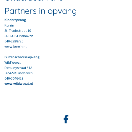
Partners in opvang
Kinderopvang
Korein
St. Trudostraat 10
5616 GB Eindhoven
040-2928725
www.korein.nl
Buitenschoolse opvang
Wild Woozt
Debussystraat 31A
5654 SB Eindhoven
040-3046429
www.wildwoozt.nl