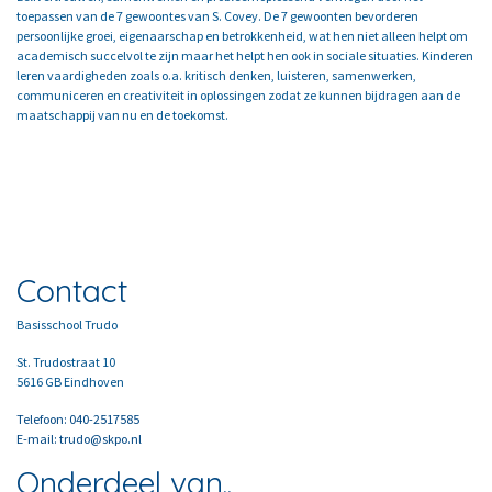
toepassen van de 7 gewoontes van S. Covey. De 7 gewoonten bevorderen
persoonlijke groei, eigenaarschap en betrokkenheid, wat hen niet alleen helpt om
academisch succelvol te zijn maar het helpt hen ook in sociale situaties. Kinderen
leren vaardigheden zoals o.a. kritisch denken, luisteren, samenwerken,
communiceren en creativiteit in oplossingen zodat ze kunnen bijdragen aan de
maatschappij van nu en de toekomst.
Contact
Basisschool Trudo
St. Trudostraat 10
5616 GB Eindhoven
Telefoon: 040-2517585
E-mail: trudo@skpo.nl
Onderdeel van..