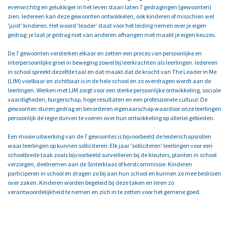
evenwichtig en gelukkiger in het leven staan laten 7 gedragingen (gewoonten)
zien. Iedereen kan deze gewoonten ontwikkelen, ook kinderen of misschien wel
'juist' kinderen. Het woord 'leader' staat voor het leiding nemen over je eigen
gedrag; je laat je gedrag niet van anderen afhangen met maakt je eigen keuzes.
De 7 gewoonten versterken elkaar en zetten een proces van persoonlijke en
interpersoonlijke groei in beweging zowel bij leerkrachten als leerlingen. Iedereen
in school spreekt dezelfde taal en dat maakt dat de kracht van The Leader in Me
(LIM) voelbaar en zichtbaar is in de hele school en zo overdragen wordt aan de
leerlingen. Werken met LIM zorgt voor een sterke persoonlijke ontwikkeling, sociale
vaardigheden, burgerschap, hoge resultaten en een professionele cultuur. De
gewoonten sturen gedrag en bevorderen eigenaarschap waardoor onze leerlingen
persoonlijk de regie durven te voeren over hun ontwikkeling op allerlei gebieden.
Een mooie uitwerking van de 7 gewoontes is bijvoorbeeld de leiderschapsrollen
waar leerlingen op kunnen solliciteren. Elk jaar 'solliciteren' leerlingen voor een
schoolbrede taak zoals bijvoorbeeld surveilleren bij de kleuters, planten in school
verzorgen, deelnemen aan de Sinterklaas of kerstcommissie. Kinderen
participeren in school en dragen zo bij aan hun school en kunnen zo mee beslissen
over zaken. Kinderen worden begeleid bij deze taken en leren zo
verantwoordelijkheid te nemen en zich in te zetten voor het gemene goed.