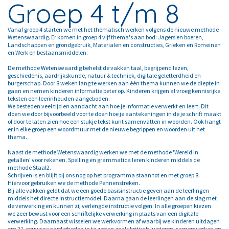
Groep 4 t/m 8
Vanaf groep 4 starten we met het thematisch werken volgens de nieuwe methode
Wetenswaardig. Er komen in groep 4 vijf thema's aan bod: Jagers en boeren,
Landschappen en grondgebruik, Materialen en constructies, Grieken en Romeinen
en Werk en bestaansmiddelen.
De methode Wetenswaardig behelst de vakken taal, begrijpend lezen,
geschiedenis, aardrijkskunde, natuur & techniek, digitale geletterdheid en
burgerschap. Door 8 weken lang te werken aan één thema kunnen we de diepte in
gaan en nemen kinderen informatie beter op. Kinderen krijgen al vroeg kennisrijke
teksten een leerinhouden aangeboden.
We besteden veel tijd en aandacht aan hoe je informatie verwerkt en leert. Dit
doen we door bijvoorbeeld voor te doen hoe je aantekeningen in de je schrift maakt
of door te laten zien hoe een stukje tekst kunt samenvatten in woorden. Ook hangt
er in elke groep een woordmuur met de nieuwe begrippen en woorden uit het
thema.
Naast de methode Wetenswaardig werken we met de methode 'Wereld in
getallen' voor rekenen. Spelling en grammatica leren kinderen middels de
methode Staal2.
Schrijven is en blijft bij ons nog op het programma staan tot en met groep 8.
Hiervoor gebruiken we de methode Pennenstreken.
Bij alle vakken geldt dat we een goede basisinstructie geven aan de leerlingen
middels het directe instructiemodel. Daarna gaan de leerlingen aan de slag met
de verwerking en kunnen zij verlengde instructie volgen. In alle groepen kiezen
we zeer bewust voor een schriftelijke verwerking in plaats van een digitale
verwerking. Daarnaast wisselen we werkvormen af waarbij we kinderen uitdagen
om 21-eeuwse vaardigheden in te zetten zoals kritisch luisteren, samenwerken en