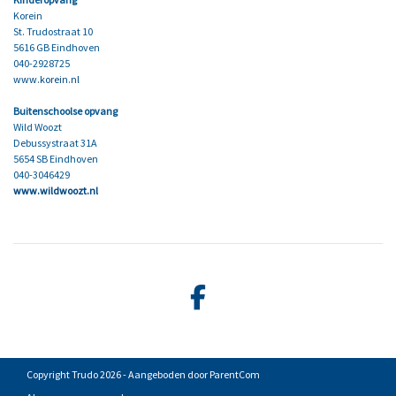
Korein
St. Trudostraat 10
5616 GB Eindhoven
040-2928725
www.korein.nl
Buitenschoolse opvang
Wild Woozt
Debussystraat 31A
5654 SB Eindhoven
040-3046429
www.wildwoozt.nl
Copyright Trudo 2026 - Aangeboden door
ParentCom