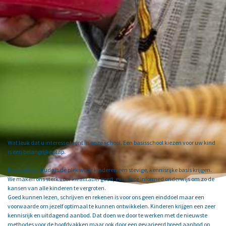
Wat leuk dat u interesse toont in onze school. Een basisschool kiezen voor uw kind
is een belangrijke stap.
Basisschool Trudo is dè plek waar kinderen een stevige, kennisrijke basis krijgen.
We maken ons sterk voor kwalitatief goed, evidence informed onderwijs om zo de
kansen van alle kinderen te vergroten.
Goed kunnen lezen, schrijven en rekenen is voor ons geen einddoel maar een
voorwaarde om jezelf optimaal te kunnen ontwikkelen. Kinderen krijgen een zeer
kennisrijk en uitdagend aanbod. Dat doen we door te werken met de nieuwste
methodes voor de hoofdvakken maar ook door een gevarieerd breed aanbod op